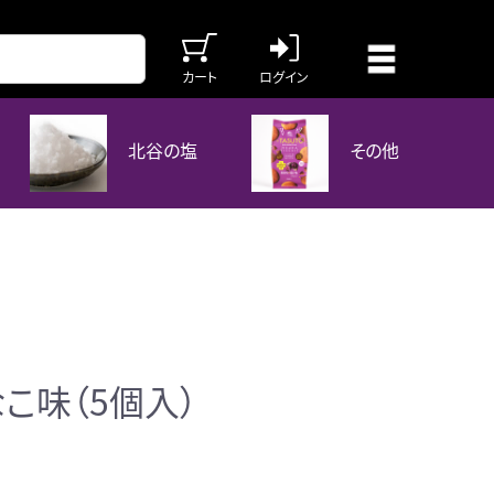
カート
ログイン
北谷の塩
その他
なこ味（5個入）