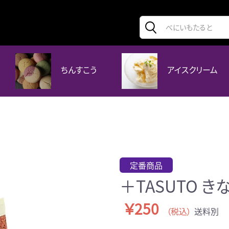
ちんすこう
アイスクリーム
定番商品
＋TASUTO き
￥250
（税込）
送料別