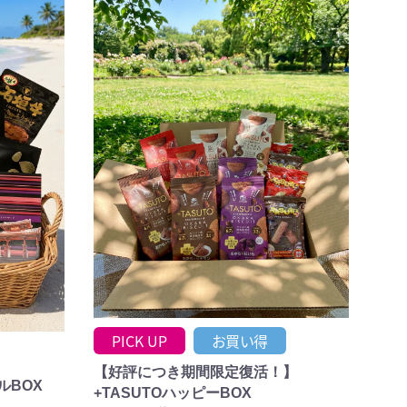
PICK UP
お買い得
【好評につき期間限定復活！】
ルBOX
+TASUTOハッピーBOX