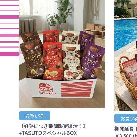
お買い得
お買い
【好評につき期間限定復活！】
期間延長！
+TASUTOスペシャルBOX
(
￥3,500