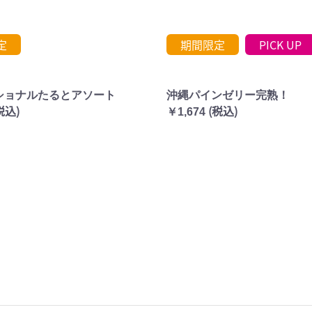
定
期間限定
PICK UP
ショナルたるとアソート
沖縄パインゼリー完熟！
税込)
(税込)
￥1,674