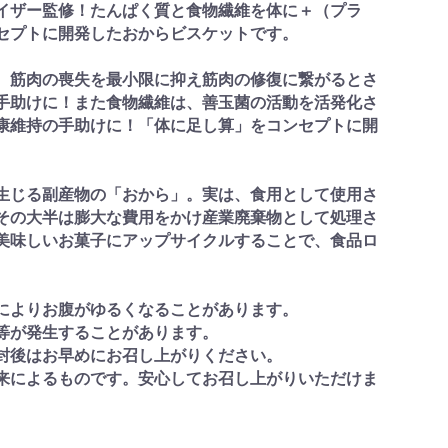
イザー監修！たんぱく質と食物繊維を体に＋（プラ
セプトに開発したおからビスケットです。
、筋肉の喪失を最小限に抑え筋肉の修復に繋がるとさ
手助けに！また食物繊維は、善玉菌の活動を活発化さ
康維持の手助けに！「体に足し算」をコンセプトに開
生じる副産物の「おから」。実は、食用として使用さ
その大半は膨大な費用をかけ産業廃棄物として処理さ
美味しいお菓子にアップサイクルすることで、食品ロ
によりお腹がゆるくなることがあります。
等が発生することがあります。
封後はお早めにお召し上がりください。
来によるものです。安心してお召し上がりいただけま