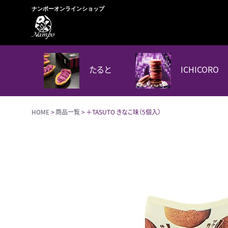
ナンポーオンラインショップ
たると
ICHICORO
HOME
商品一覧
＋TASUTO きなこ味（5個入）